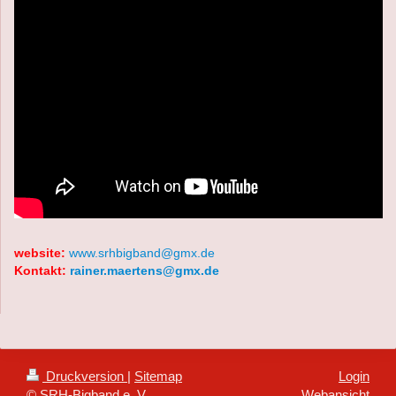
website:
www.srhbigband@gmx.de
Kontakt:
rainer.maertens@gmx.de
Druckversion
|
Sitemap
Login
© SRH-Bigband e. V.
Webansicht